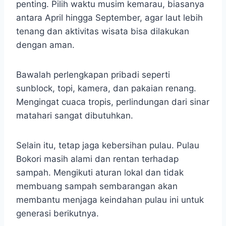
penting. Pilih waktu musim kemarau, biasanya
antara April hingga September, agar laut lebih
tenang dan aktivitas wisata bisa dilakukan
dengan aman.
Bawalah perlengkapan pribadi seperti
sunblock, topi, kamera, dan pakaian renang.
Mengingat cuaca tropis, perlindungan dari sinar
matahari sangat dibutuhkan.
Selain itu, tetap jaga kebersihan pulau. Pulau
Bokori masih alami dan rentan terhadap
sampah. Mengikuti aturan lokal dan tidak
membuang sampah sembarangan akan
membantu menjaga keindahan pulau ini untuk
generasi berikutnya.