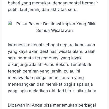
bahari yang memukau dengan pantai berpasir
putih, laut jernih, dan aktivitas seru.
Indonesia dikenal sebagai negara kepulauan
yang kaya akan destinasi wisata alam. Salah
satu permata tersembunyi yang layak
dikunjungi adalah Pulau Bokori. Terletak di
tengah perairan yang jernih, pulau ini
menawarkan pengalaman liburan yang
menenangkan dan memikat bagi siapa saja
yang ingin melarikan diri dari hiruk-pikuk kota.
Dibawah ini Anda bisa menemukan berbagai