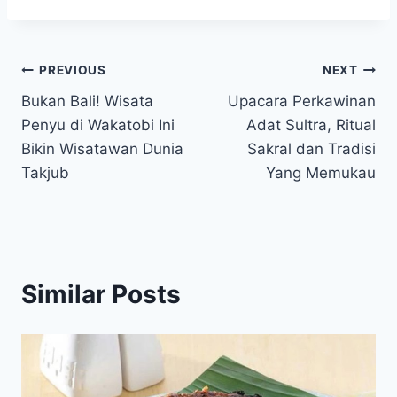
Post
PREVIOUS
NEXT
Bukan Bali! Wisata
Upacara Perkawinan
navigation
Penyu di Wakatobi Ini
Adat Sultra, Ritual
Bikin Wisatawan Dunia
Sakral dan Tradisi
Takjub
Yang Memukau
Similar Posts