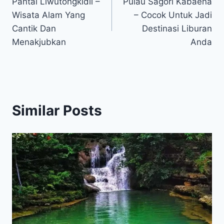
Pantai Liwutongkidii –
Pulau Sagori Kabaena
navigation
Wisata Alam Yang
– Cocok Untuk Jadi
Cantik Dan
Destinasi Liburan
Menakjubkan
Anda
Similar Posts